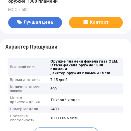
оружие 1300 пламени
MOQ：500
Лучшая цена
Контакт
Характер Продукции
,
Оружие пламени факела газа OEM
C газа факела оружие 1300
Высокий свет
пламени
,
лихтер оружия пламени 15cm
Время доставки
7-15 дней
Количество мин
500
заказа
Место
Taizhou Чжэцзян
происхождения
Номер модели
2408
Поставка
100000 в месяц
способности