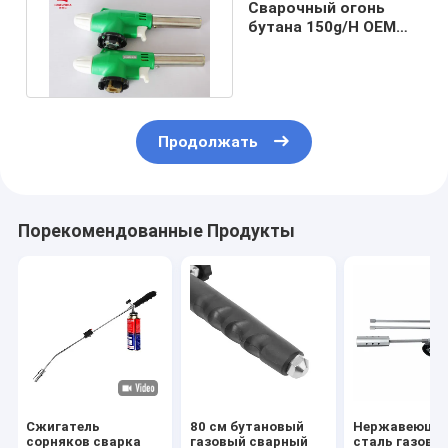
Сварочный огонь
бутана 150g/H OEM
ультра светлый
111mm
Продолжать
Порекомендованные Продукты
Сжигатель
80 см бутановый
Нержавеюща
сорняков сварка
газовый сварный
сталь газовы