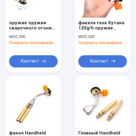
Контакты
оружие оружия
факела газа бутана
сварочного огоня
120g/h оружие
Оружие факела газа
условия воздуха
пламени
MOQ:
500
MOQ:
500
1300 градусов паяя
портативного паяя
Получить последнюю цену
Получить последнюю цену
Оружие факела кухни
Оружие сварочного огоня
Контакт
Контакт
Факел газового нагрева
Располагаясь лагерем факел дуновения газа
Оружие пламени бутана
Портативное оружие пламени
Электрическое оружие пламени
факел Handheld
Главный Handheld