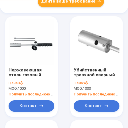
Дайте ваше требование
Нержавеющая
Убийственный
сталь газовый
травяной сварный
факел сварочный
факел пистолет
Цена:
4$
Цена:
4$
пистолет
черный с
MOQ:
1000
MOQ:
1000
пиезоэлектрическое
эргономичной
зажигание для
ручкой
Получить последнюю цену
Получить последнюю цену
пищевого и
промышленного
Контакт
Контакт
использования