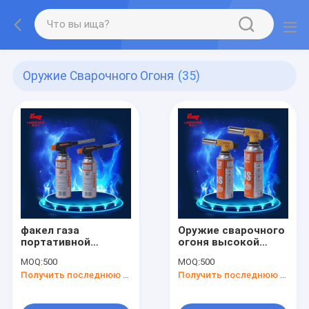
Оружие Сварочного Огоня
(35)
факел газа
Оружие сварочного
портативной
огоня высокой
машинки бутана
жары 14cm
MOQ:
500
MOQ:
500
15cm сваривая
Получить последнюю цену
Получить последнюю цену