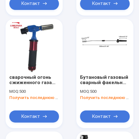
Контакт
Контакт
сварочный огонь
Бутановый газовый
сжиженного газа
сварный факельный
150g/H
пистолет с
MOQ:
500
MOQ:
500
пиезозажигательным
Получить последнюю цену
Получить последнюю цену
садовым
сжигателем
сорняков
Контакт
Контакт