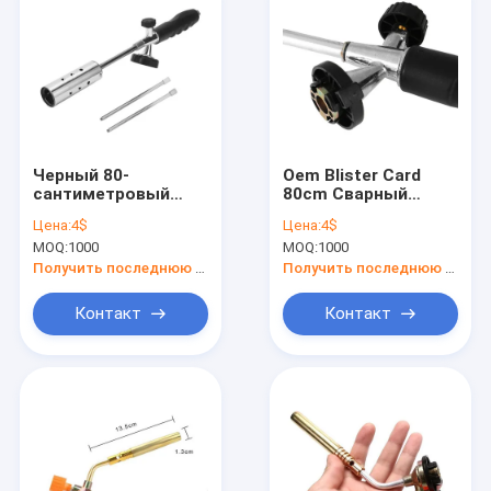
Черный 80-
Oem Blister Card
сантиметровый
80cm Сварный
пистолет для
факел / Бутановый
Цена:
4$
Цена:
4$
сварки газом
газовый факел для
MOQ:
1000
MOQ:
1000
Профессиональный
профессиональной
инструмент для
сварки
Получить последнюю цену
Получить последнюю цену
сварки и сварки
газом
Контакт
Контакт
Дома
продукты
О Компании