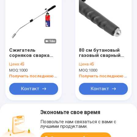
Сжигатель
80 см бутановый
сорняков сварка
газовый сварный
огнестрельное
факел с
Цена:
4$
Цена:
4$
оружие
устройством
MOQ:
1000
MOQ:
1000
Эргономическая
безопасности
ручка
Получить последнюю цену
Получить последнюю цену
Пиезоэлектрическое
зажигание
Контакт
Контакт
Экономьте свое время
Позвольте нам связаться с вами с
лучшими продуктами.