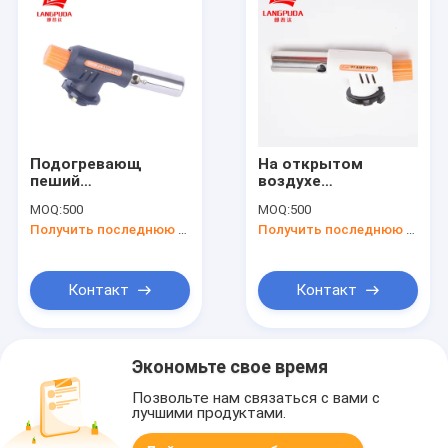
Подогревающ
На открытом
пеший
воздухе
располагаясь
располагаясь
MOQ:
500
MOQ:
500
лагерем факел газа
лагерем оружие
Получить последнюю цену
Получить последнюю цену
для освещать уголь
пламени БАРБЕКЮ,
факел газа бутана
20mm портативный
Контакт
Контакт
Экономьте свое время
Позвольте нам связаться с вами с
лучшими продуктами.