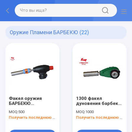
Оружие Пламени БАРБЕКЮ
(22)
Факел оружия
1300 факел
БАРБЕКЮ
дуновения барбекю
нержавеющей
степени 16cm
MOQ:
500
MOQ:
1000
стали пластиковый
Получить последнюю цену
Получить последнюю цену
24cm