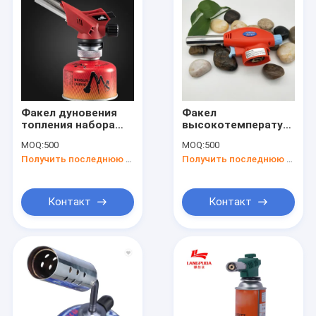
Факел дуновения
Факел
топления набора
высокотемпературного
газа для освещать
БАРБЕКЮ оружия
MOQ:
500
MOQ:
500
БАРБЕКЮ без
пламени БАРБЕКЮ
Получить последнюю цену
Получить последнюю цену
подогрева
1300 градусов
более светлый
Контакт
Контакт
Дома
продукты
О Компании