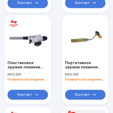
Контакт
Контакт
Пластиковое
Портативное
оружие пламени
оружие пламени
БАРБЕКЮ рта
БАРБЕКЮ металла,
MOQ:
500
MOQ:
500
нержавеющей
факел бутана для
Получить последнюю цену
Получить последнюю цену
стали ручки
того чтобы
осветить уголь
Контакт
Контакт