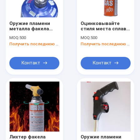
Контакты
Оружие пламени
Оцинковывайте
металла факела
стиля места сплава
Оружие факела газа
стартера огня
оружие пламени
MOQ:
500
MOQ:
500
БАРБЕКЮ
БАРБЕКЮ на
Получить последнюю цену
Получить последнюю цену
аксессуаров кухни
открытом воздухе
Оружие факела кухни
Windproof
Оружие сварочного огоня
Контакт
Контакт
Факел газового нагрева
Располагаясь лагерем факел дуновения газа
Оружие пламени бутана
Портативное оружие пламени
Электрическое оружие пламени
Лихтер факела
Оружие пламени