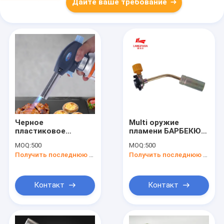
Дайте ваше требование
Черное
Multi оружие
пластиковое
пламени БАРБЕКЮ
оружие факела
функции 110g,
MOQ:
500
MOQ:
500
БАРБЕКЮ для
утвари факела
Получить последнюю цену
Получить последнюю цену
инструментов кухни
оружия БАРБЕКЮ на
топления еды печь
открытом воздухе
варя
Контакт
Контакт