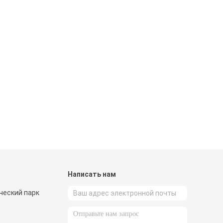
и
Написать нам
еский парк