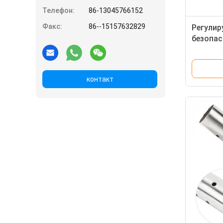
Телефон:
86-13045766152
Факс:
86--15157632829
Регулиру
безопас
бутана 
контакт