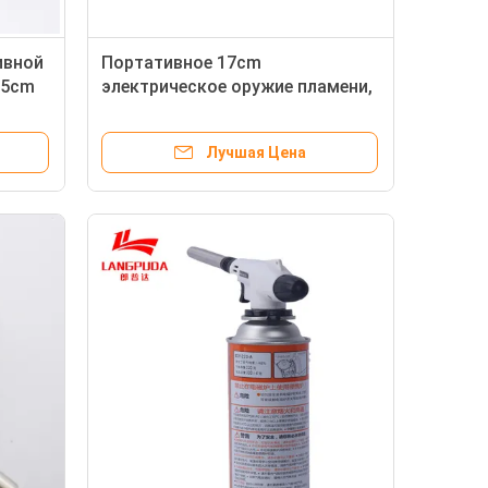
ивной
Портативное 17cm
.5cm
электрическое оружие пламени,
факел газа бутана паяя
Лучшая Цена