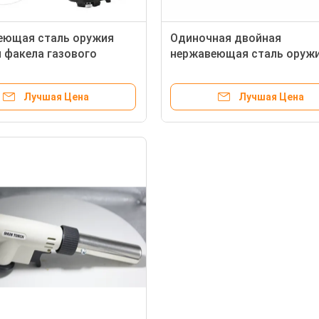
еющая сталь оружия
Одиночная двойная
 факела газового
нержавеющая сталь оруж
 1300C кухни
пламени бутана переключ
ивная
с ручкой нейлона
Лучшая Цена
Лучшая Цена