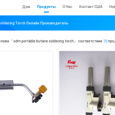
Дом
Продукты
О Нас
Контакт США
Но
Soldering Torch Онлайн Производитель
слова
「odm portable butane soldering torch」
соответствие
10
про