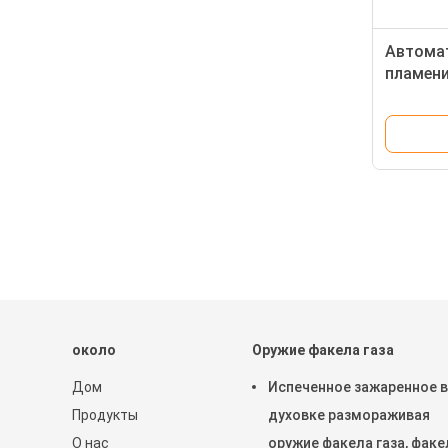
Автома
пламени
Refillab
БАРБЕ
около
Оружие факела газа
Дом
Испеченное зажаренное в
Продукты
духовке размораживая
О нас
оружие факела газа, факе