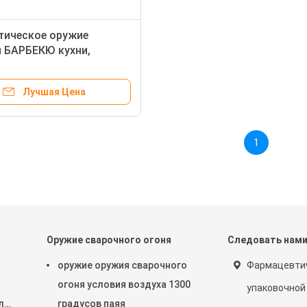
тическое оружие
 БАРБЕКЮ кухни,
le факел дуновения
КЮ
Лучшая Цена
1
Оружие сварочного огоня
Следовать нам
оружие оружия сварочного
Фармацевтич
огоня условия воздуха 1300
упаковочной
л
градусов паяя