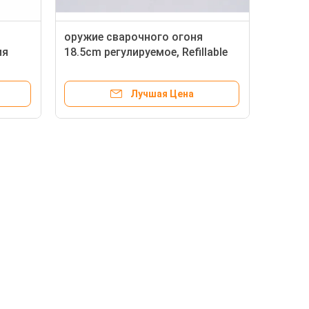
оружие сварочного огоня
ия
18.5cm регулируемое, Refillable
ателя
мини сварочный огонь газа
Лучшая Цена