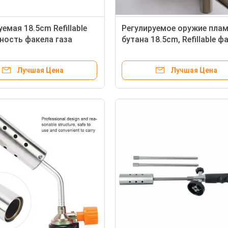
емая 18.5cm Refillable
Регулируемое оружие пла
ность факела газа
бутана 18.5cm, Refillable ф
для паять
газа бутана
Лучшая Цена
Лучшая Цена