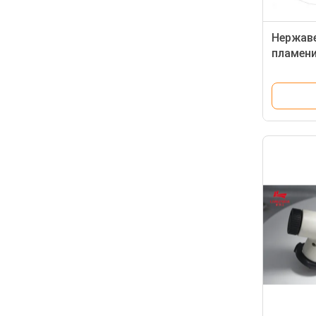
Нержав
пламени
нагрева
портат