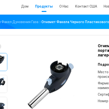
Дом
Продукты
О Нас
Контакт США
Но
 Факел Дуновения Газа
Огнемет Факела Черного Пластикового
Огнем
порта
лаге
Подро
Место
проис
Фирме
наиме
Серти
Номер