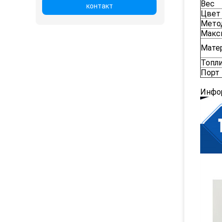
Вес
контакт
Цвет
Мето
Макс
Мате
Топл
Порт
Инфо