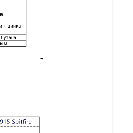
ие
и + цинка
 бутана
ным