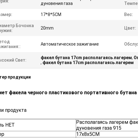
рия:
дуновения газа
Темпе
азмер:
17*8*5CM
Вес:
иаметр Бочонка
20mm
Цвет:
ружия:
етод
Автоматическое зажигание
Обслу
жигания::
факел бутана 17cm располагаясь лагерем
,
О
ысокий Свет:
,
факел бутана 17cm располагаясь лагерем
тер продукции
мет факела черного пластикового портативного бутана
и продукта
Располагаясь лагерем фа
ль НЕТ
дуновения газа 915
ер
17x8x5CM