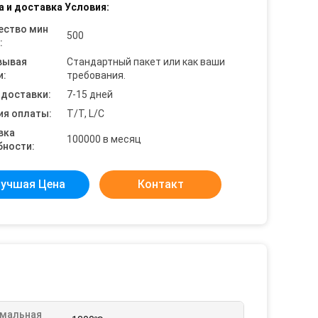
а и доставка Условия:
ество мин
500
:
вывая
Стандартный пакет или как ваши
и:
требования.
 доставки:
7-15 дней
ия оплаты:
T/T, L/C
вка
100000 в месяц
бности:
учшая Цена
Контакт
мальная