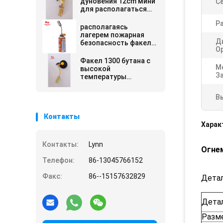
дуновения 12cm мини
Се
для располагаться
лагерем
Р
располагаясь
лагерем пожарная
Д
безопасность факела
О
дуновения газа 150g/h
высокая
Факел 1300 бутана c
М
высокой
За
температуры
располагаясь
лагерем
В
Контакты
Харак
Контакты:
Lynn
Огне
Телефон:
86-13045766152
Факс:
86--15157632829
Детал
Дета
Разм