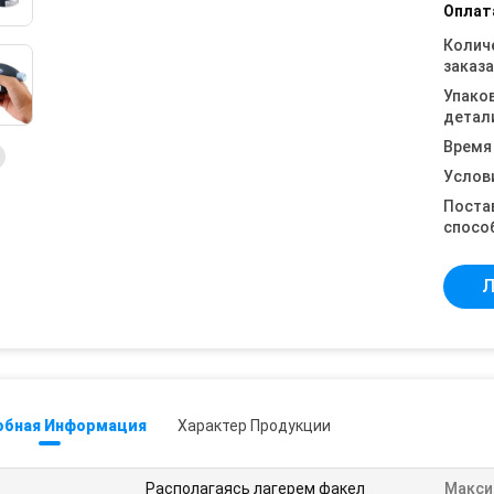
Оплат
Колич
заказа
Упако
детал
Время
Услов
Поста
спосо
Л
обная Информация
Характер Продукции
Располагаясь лагерем факел
Макси