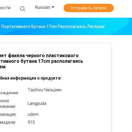
Russian
вости
Отправить запрос
 Портативного Бутана 17cm Располагаясь Лагерем
ет факела черного пластикового
тивного бутана 17cm располагаясь
рем
бная информация о продукте:
Taizhou Чжэцзян
хождения:
нное
Langpuda
нование:
фикация:
udem
 модели:
915