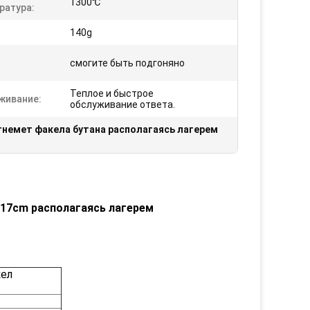
1300℃
ратура:
140g
смогите быть подгоняно
Теплое и быстрое
живание:
обслуживание ответа.
гнемет факела бутана располагаясь лагерем
 17cm располагаясь лагерем
кел