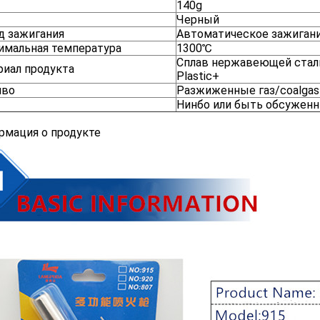
140g
Черный
д зажигания
Автоматическое зажиган
имальная температура
1300℃
Сплав нержавеющей стал
риал продукта
Plastic+
иво
Разжиженные газ/coalgas
Нинбо или быть обсужен
рмация о продукте